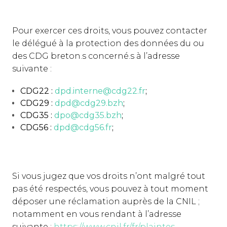
Pour exercer ces droits, vous pouvez contacter
le délégué à la protection des données du ou
des CDG breton.s concerné.s à l’adresse
suivante :
CDG22 :
dpd.interne@cdg22.fr
;
CDG29 :
dpd@cdg29.bzh
;
CDG35 :
dpo@cdg35.bzh
;
CDG56 :
dpd@cdg56.fr
;
Si vous jugez que vos droits n’ont malgré tout
pas été respectés, vous pouvez à tout moment
déposer une réclamation auprès de la CNIL ;
notamment en vous rendant à l’adresse
suivante :
https://www.cnil.fr/fr/plaintes