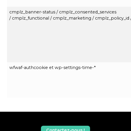
cmplz_banner-status / cmplz_consented_services
/ cmplz_functional / cmplz_marketing / cmplz_policy_id 
wfwaf-authcookie et wp-settings-time-*
Contactez-nous !