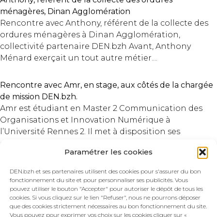
ménagères, Dinan Agglomération
Rencontre avec Anthony, référent de la collecte des
ordures ménagères à Dinan Agglomération,
collectivité partenaire DEN.bzh Avant, Anthony
Ménard exerçait un tout autre métier....
Rencontre avec Amr, en stage, aux côtés de la chargée
de mission DEN.bzh.
Amr est étudiant en Master 2 Communication des
Organisations et Innovation Numérique à
l’Université Rennes 2. Il met à disposition ses
compétences pour assister Delphine, chargée...
Paramétrer les cookies
DEN.bzh et ses partenaires utilisent des cookies pour s'assurer du bon
fonctionnement du site et pour personnaliser ses publicités. Vous
Contactez-nous !
pouvez utiliser le bouton "Accepter" pour autoriser le dépôt de tous les
cookies. Si vous cliquez sur le lien "Refuser", nous ne pourrons déposer
que des cookies strictement nécessaires au bon fonctionnement du site.
Vous pouvez pour exprimer vos choix sur les cookies cliquer sur «