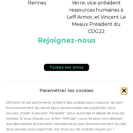
Rennes
Verre, vice-président
ressources humaines à
Leff Armor, et Vincent Le
Meaux Président du
CDG22
Rejoignez-nous
Toutes les actus
Paramétrer les cookies
DEN.bzh et ses partenaires utilisent des cookies pour s'assurer du bon
fonctionnement du site et pour personnaliser ses publicités. Vous
Contactez-nous !
pouvez utiliser le bouton "Accepter" pour autoriser le dépôt de tous les
cookies. Si vous cliquez sur le lien "Refuser", nous ne pourrons déposer
que des cookies strictement nécessaires au bon fonctionnement du site.
Vous pouvez pour exprimer vos choix sur les cookies cliquer sur «