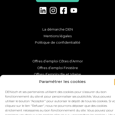
La démarche DEN
Mentions légales
Politique de confidentialité
Offres d’emploi Côtes d’Armor
Offres d’emploi Finistère
Offres d’emploi Ille et Vilaine
Offres d’emploi Morbihan
Paramétrer les cookies
DEN.bzh et ses partenaires utilisent des cookies pour s'assurer du bon
fonctionnement du site et pour personnaliser ses publicités. Vous pouvez
utiliser le bouton "Accepter" pour autoriser le dépôt de tous les cookies. Si v
cliquez sur le lien "Refuser", nous ne pourrons déposer que des cookies
strictement nécessaires au bon fonctionnement du site. Vous pouvez pour
exprimer vos choix sur les cookies cliquer sur « paramétrer les cookies ». Vou